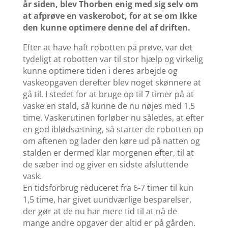
år siden, blev Thorben enig med sig selv om
at afprøve en vaskerobot, for at se om ikke
den kunne optimere denne del af driften.
Efter at have haft robotten på prøve, var det
tydeligt at robotten var til stor hjælp og virkelig
kunne optimere tiden i deres arbejde og
vaskeopgaven derefter blev noget skønnere at
gå til. I stedet for at bruge op til 7 timer på at
vaske en stald, så kunne de nu nøjes med 1,5
time. Vaskerutinen forløber nu således, at efter
en god iblødsætning, så starter de robotten op
om aftenen og lader den køre ud på natten og
stalden er dermed klar morgenen efter, til at
de sæber ind og giver en sidste afsluttende
vask.
En tidsforbrug reduceret fra 6-7 timer til kun
1,5 time, har givet uundværlige besparelser,
der gør at de nu har mere tid til at nå de
mange andre opgaver der altid er på gården.