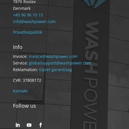
7870 Roslev
Denmark
+45 96 96 10 15
info@washpower.com
Privatlivspolitik
Info
Invoice:
invoice@washpower.com
Service:
globalsupport@washpower.com
Reklamation:
Opret garantisag
CVR: 37808172
Kontakt
Follow us