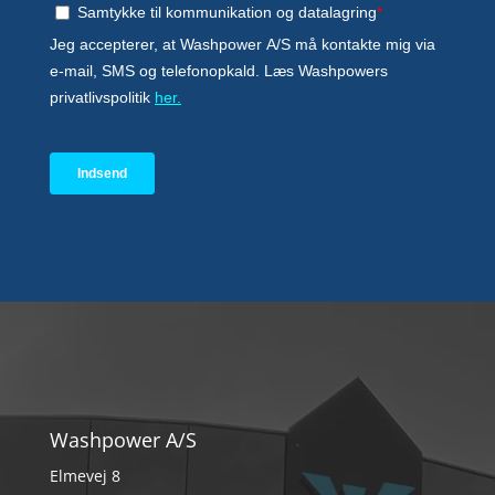
Washpower A/S
Elmevej 8