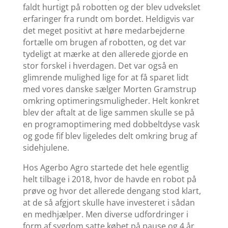
faldt hurtigt på robotten og der blev udvekslet
erfaringer fra rundt om bordet. Heldigvis var
det meget positivt at høre medarbejderne
fortælle om brugen af robotten, og det var
tydeligt at mærke at den allerede gjorde en
stor forskel i hverdagen. Det var også en
glimrende mulighed lige for at få sparet lidt
med vores danske sælger Morten Gramstrup
omkring optimeringsmuligheder. Helt konkret
blev der aftalt at de lige sammen skulle se på
en programoptimering med dobbeltdyse vask
og gode fif blev ligeledes delt omkring brug af
sidehjulene.
Hos Agerbo Agro startede det hele egentlig
helt tilbage i 2018, hvor de havde en robot på
prøve og hvor det allerede dengang stod klart,
at de så afgjort skulle have investeret i sådan
en medhjælper. Men diverse udfordringer i
form af sygdom satte købet på pause og 4 år