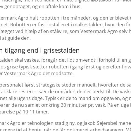
v genoptaget, og en aftale kom i hus.
ermark Agro haft robotten i tre måneder, og den er blevet e
met. Robotten er fast installeret i malkestalden, hvor den fi
gget ved hjælp af en stålwire, som Vestermark Agro selv h
l at guide den.
 tilgang end i grisestalden
alden skal vaskes, foregår det lidt omvendt i forhold til en g
s grise typisk sætter robotten i gang først og derefter finv
ør Vestermark Agro det modsatte.
personalet først strategiske steder manuelt, hvorefter de s
l at klare resten – især de områder, den er bedst til. De vask
gnet alle ugens dage. Typisk er de to mand om opgaven, og
arer de nu samlet omkring 30 minutter pr. vask. På en uge 
parelse på 10-11 timer.
ark Agro er teknologien stadig ny, og Jakob Sejersbøl mener
er mere tid at hente, når de får optimeret arbejdsgangen. Mål