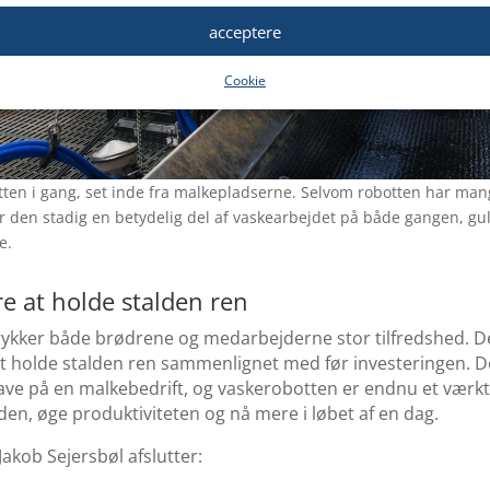
acceptere
Cookie
tten i gang, set inde fra malkepladserne. Selvom robotten har man
rer den stadig en betydelig del af vaskearbejdet på både gangen, gu
e.
 at holde stalden ren
dtrykker både brødrene og medarbejderne stor tilfredshed. De
holde stalden ren sammenlignet med før investeringen. De
ave på en malkebedrift, og vaskerobotten er endnu et værktøj
den, øge produktiviteten og nå mere i løbet af en dag.
kob Sejersbøl afslutter: