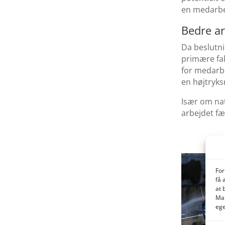
en medarbej
Bedre ar
Da beslutni
primære fak
for medarb
en højtryks
Især om nat
arbejdet fæ
For
få 
at 
Man
ege