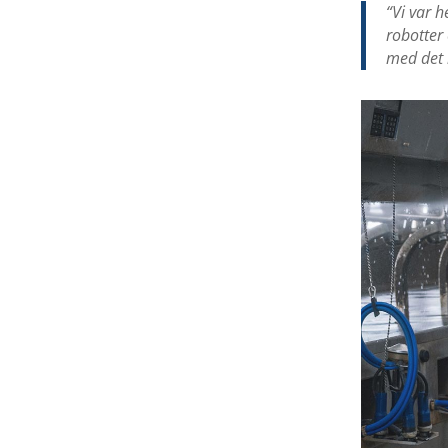
“Vi var 
robotter 
med det r