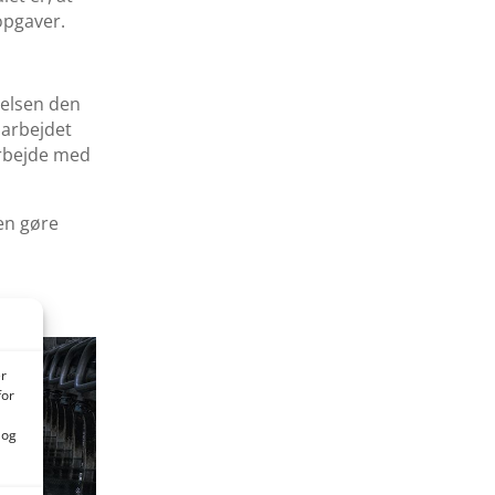
opgaver.
relsen den
 arbejdet
arbejde med
en gøre
er
for
 og