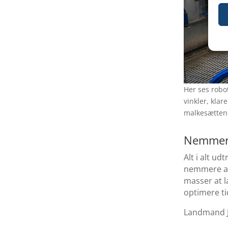
Her ses robo
vinkler, kla
malkesætten
Nemmere
Alt i alt u
nemmere at 
masser at l
optimere ti
Landmand Ja