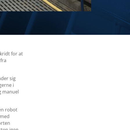
ridt for at
 fra
nder sig
gerne i
og manuel
en robot
n med
orten
rten igen.