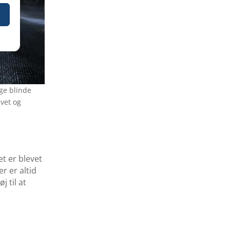
ge blinde
lvet og
t er blevet
r er altid
 til at