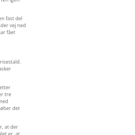
n fast del
nder vej ned
ar fået
risestald.
asker
ætter
er tre
 med
løber det
, at der
et er, at