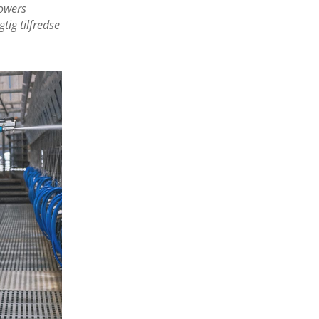
powers
tig tilfredse