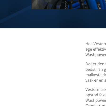
Hos Vesterm
øge effekti
Washpower 
Det er den 
bedst i en 
malkestald
vask er en 
Vestermark 
opstod fakt
Washpowers
Gramstrup. 