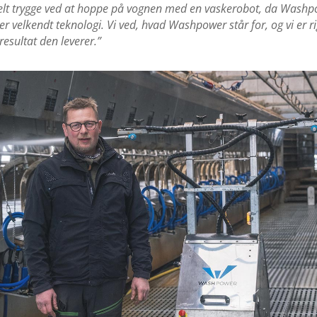
helt trygge ved at hoppe på vognen med en vaskerobot, da Wash
er velkendt teknologi. Vi ved, hvad Washpower står for, og vi er rig
esultat den leverer.”