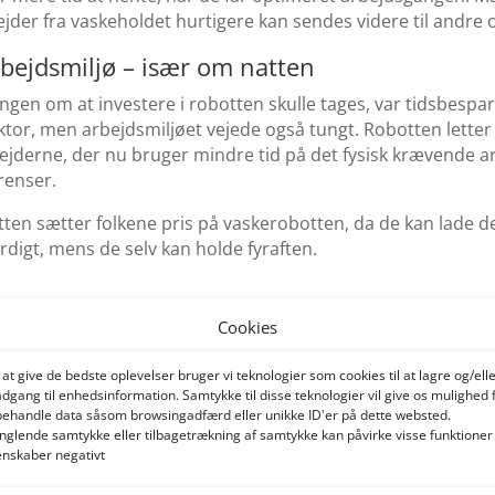
der fra vaskeholdet hurtigere kan sendes videre til andre 
bejdsmiljø – især om natten
ngen om at investere i robotten skulle tages, var tidsbespa
tor, men arbejdsmiljøet vejede også tungt. Robotten letter
ejderne, der nu bruger mindre tid på det fysisk krævende 
renser.
ten sætter folkene pris på vaskerobotten, da de kan lade d
rdigt, mens de selv kan holde fyraften.
Cookies
 at give de bedste oplevelser bruger vi teknologier som cookies til at lagre og/ell
adgang til enhedsinformation. Samtykke til disse teknologier vil give os mulighed 
behandle data såsom browsingadfærd eller unikke ID'er på dette websted.
glende samtykke eller tilbagetrækning af samtykke kan påvirke visse funktioner
nskaber negativt