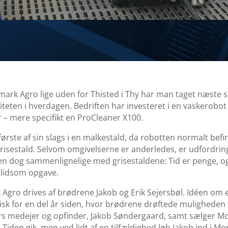
ark Agro lige uden for Thisted i Thy har man taget næste sk
viteten i hverdagen. Bedriften har investeret i en vaskerobot
– mere specifikt en ProCleaner X100.
første af sin slags i en malkestald, da robotten normalt befi
grisestald. Selvom omgivelserne er anderledes, er udfordrin
en dog sammenlignelige med grisestaldene: Tid er penge, 
slidsom opgave.
Agro drives af brødrene Jakob og Erik Sejersbøl. Idéen om 
isk for en del år siden, hvor brødrene drøftede mulighede
 medejer og opfinder, Jakob Søndergaard, samt sælger M
Tiden gik, men ved lidt af en tilfældighed løb Jakob ind i Mo