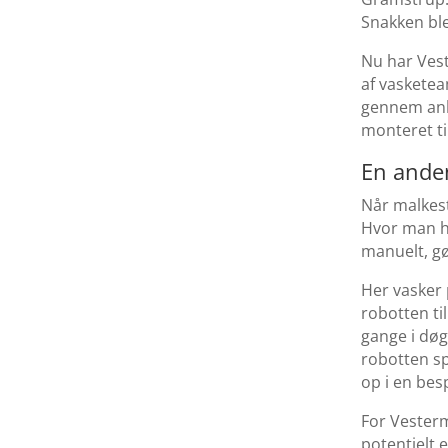
Snakken ble
Nu har Vest
af vasketea
gennem anlæ
monteret ti
En anden
Når malkest
Hvor man ho
manuelt, g
Her vasker 
robotten ti
gange i dø
robotten sp
op i en bes
For Vesterm
potentielt 