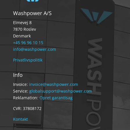
Washpower A/S
Elmevej 8
7870 Roslev
Denmark
+45 96 96 10 15
info@washpower.com
Privatlivspolitik
Info
Invoice:
invoice@washpower.com
Service:
globalsupport@washpower.com
Reklamation:
Opret garantisag
CVR: 37808172
Kontakt