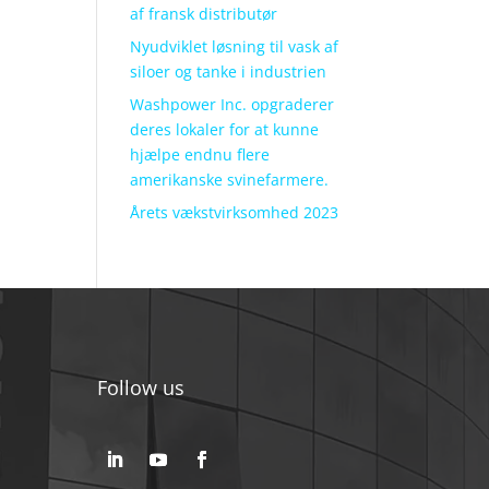
af fransk distributør
Nyudviklet løsning til vask af
siloer og tanke i industrien
Washpower Inc. opgraderer
deres lokaler for at kunne
hjælpe endnu flere
amerikanske svinefarmere.
Årets vækstvirksomhed 2023
Follow us