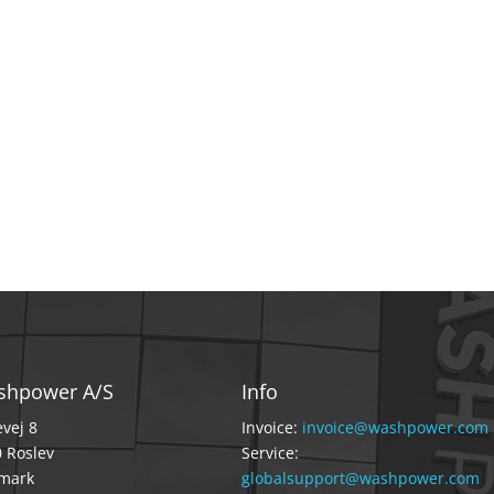
shpower A/S
Info
vej 8
Invoice:
invoice@washpower.com
 Roslev
Service:
mark
globalsupport@washpower.com