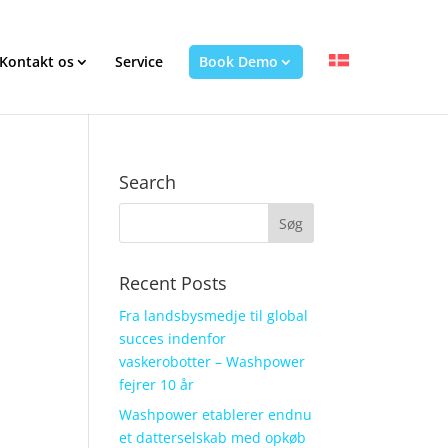
Kontakt os
Service
Book Demo
Search
Recent Posts
Fra landsbysmedje til global
succes indenfor
vaskerobotter – Washpower
fejrer 10 år
Washpower etablerer endnu
et datterselskab med opkøb