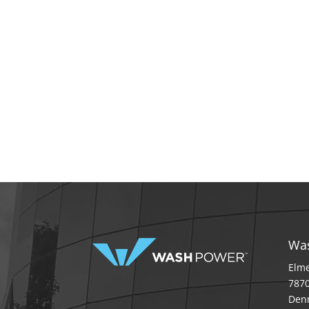
Wa
Elme
7870
Den