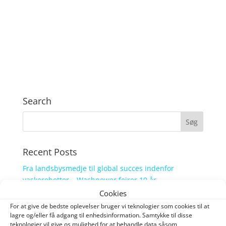
Search
Recent Posts
Fra landsbysmedje til global succes indenfor
vaskerobotter – Washpower fejrer 10 år
Cookies
Washpower etablerer endnu et datterselskab med
For at give de bedste oplevelser bruger vi teknologier som cookies til at
opkøb af fransk distributør
lagre og/eller få adgang til enhedsinformation. Samtykke til disse
Nyudviklet løsning til vask af siloer og tanke i
teknologier vil give os mulighed for at behandle data såsom