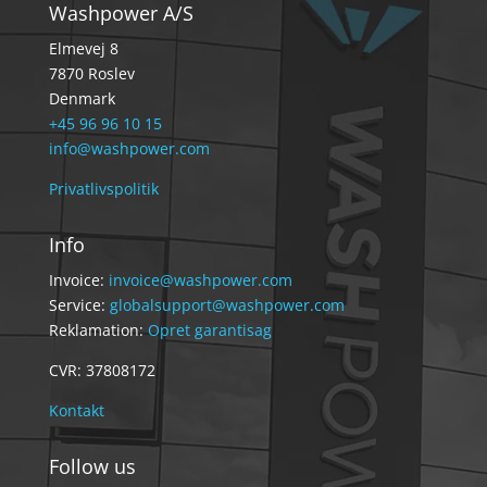
Washpower A/S
Elmevej 8
7870 Roslev
Denmark
+45 96 96 10 15
info@washpower.com
Privatlivspolitik
Info
Invoice:
invoice@washpower.com
Service:
globalsupport@washpower.com
Reklamation:
Opret garantisag
CVR: 37808172
Kontakt
Follow us