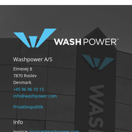
Washpower A/S
Elmevej 8
7870 Roslev
Denmark
+45 96 96 10 15
info@washpower.com
Privatlivspolitik
Info
Invoice:
invoice@washpower.com