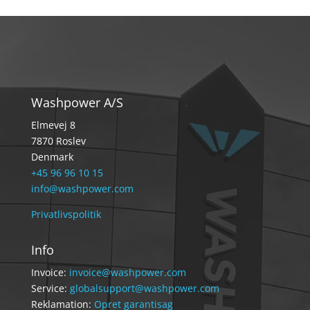
Washpower A/S
Elmevej 8
7870 Roslev
Denmark
+45 96 96 10 15
info@washpower.com
Privatlivspolitik
Info
Invoice:
invoice@washpower.com
Service:
globalsupport@washpower.com
Reklamation:
Opret garantisag