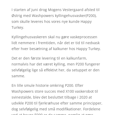
I starten af juni drog Mogens Vestergaard afsted til
Østrig med Washpowers kyllingehusvasker(P200),
som skulle leveres hos vores nye kunde Happy
Turkey.
Kyllingehusvaskeren skal nu gøre vaskeprocessen
lidt nemmere i fremtiden, når det er tid til nedvask
efter hver besætning af kalkuner hos Happy Turkey.
Det er den første levering til en kalkunfarm,
normalvis har det været kylling, men P200 fungerer
selvfølgelig lige så effektivt her, da setuppet er den
samme.
En lille smule historie omkring P200. Efter
Washpowers store succes med X100 vaskerobot til
svinestalde, blev det besluttet tilbage i 2020 at
udvikle P200 til fjerkræhuse efter samme principper,
dog selvfølgelig med små modifikationer. Fordelene
ved at bruge P200 er de samme, nemlig at gøre