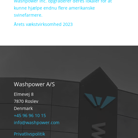
Washpower Inc. opgraderer deres lokaler for at
kunne hjælpe endnu flere amerikanske
svinefarmere.
Årets vækstvirksomhed 2023
Washpower A/S
Elmevej 8
7870 Roslev
Denmark
+45 96 96 10 15
info@washpower.com
Privatlivspolitik